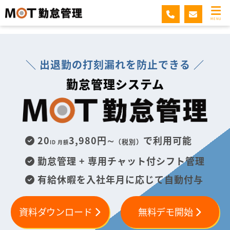
MOT勤怠管理
MENU
＼ 出退勤の打刻漏れを防止できる ／
勤怠管理システム
20
3,980円∼
で利用可能
（税別）
ID 月額
勤怠管理 + 専用チャット付シフト管理
有給休暇を入社年月に応じて自動付与
資料ダウンロード
無料デモ開始