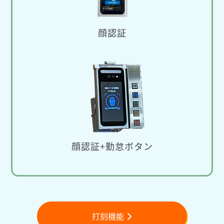
顔認証
顔認証+勤怠ボタン
打刻機能