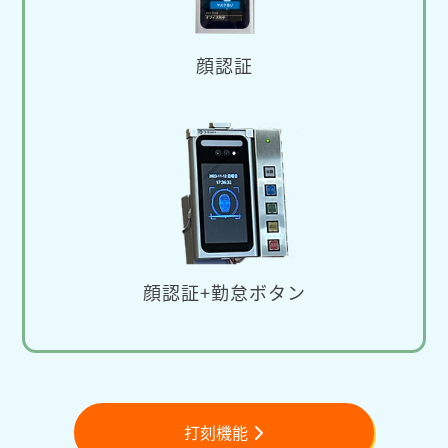
顔認証
顔認証+勤怠ボタン
打刻機能