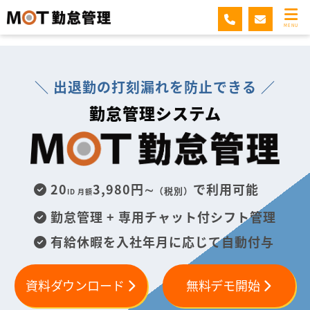
MOT勤怠管理
MENU
＼ 出退勤の打刻漏れを防止できる ／
勤怠管理システム
20
3,980円∼
で利用可能
（税別）
ID 月額
勤怠管理 + 専用チャット付シフト管理
有給休暇を入社年月に応じて自動付与
資料ダウンロード
無料デモ開始