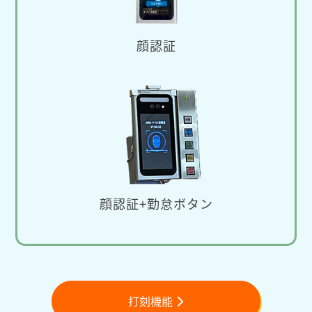
顔認証
顔認証+勤怠ボタン
打刻機能