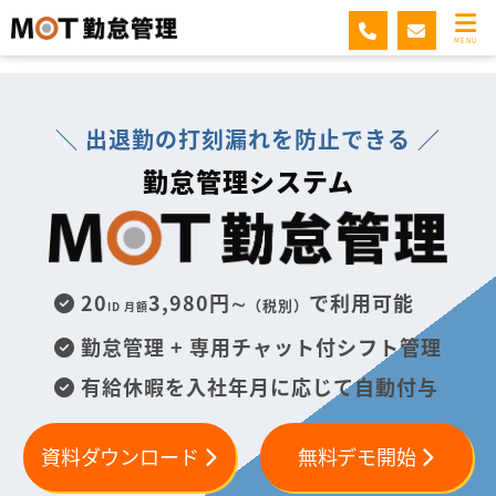
MOT勤怠管理
MENU
＼ 出退勤の打刻漏れを防止できる ／
勤怠管理システム
20
3,980円∼
で利用可能
（税別）
ID 月額
勤怠管理 + 専用チャット付シフト管理
有給休暇を入社年月に応じて自動付与
資料ダウンロード
無料デモ開始