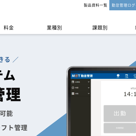
製品資料一覧
勤怠管理ログ
料金
業種別
課題別
きる ／
法
申請・承認
テム
可能
シフト管理