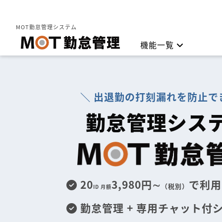
MOT勤怠管理
MOT勤怠管理システム
機能一覧
勤怠管理
＼ 出退勤の打刻漏れを防止で
打刻方
勤怠管理シス
20
3,980円∼
で利用
（税別）
ID 月額
勤怠管理 + 専用チャット付