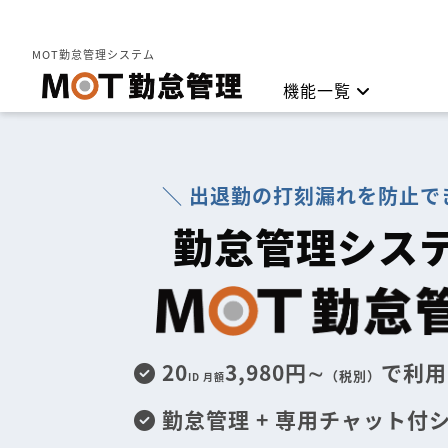
MOT勤怠管理
MOT勤怠管理システム
機能一覧
勤怠管理
＼ 出退勤の打刻漏れを防止で
打刻方
勤怠管理シス
20
3,980円∼
で利用
（税別）
ID 月額
勤怠管理 + 専用チャット付