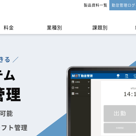
製品資料一覧
勤怠管理ログ
料金
業種別
課題別
きる ／
法
申請・承認
テム
可能
シフト管理