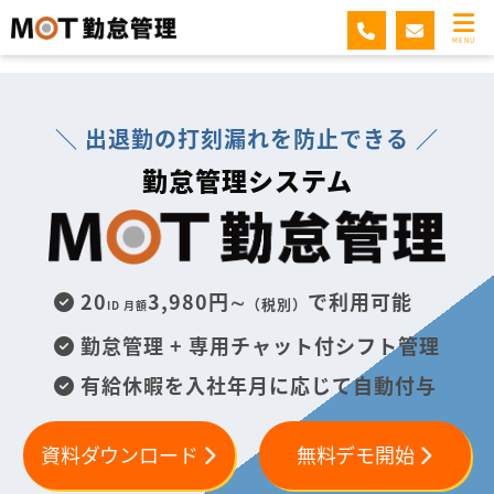
MOT勤怠管理
MENU
＼ 出退勤の打刻漏れを防止できる ／
勤怠管理システム
20
3,980円∼
で利用可能
（税別）
ID 月額
勤怠管理 + 専用チャット付シフト管理
有給休暇を入社年月に応じて自動付与
資料ダウンロード
無料デモ開始