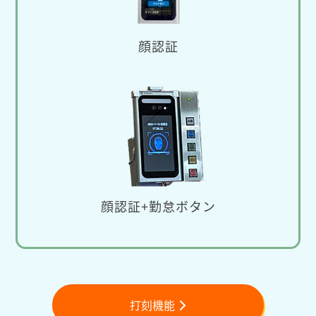
顔認証
顔認証+勤怠ボタン
打刻機能