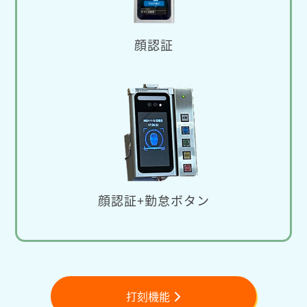
顔認証
顔認証+勤怠ボタン
打刻機能