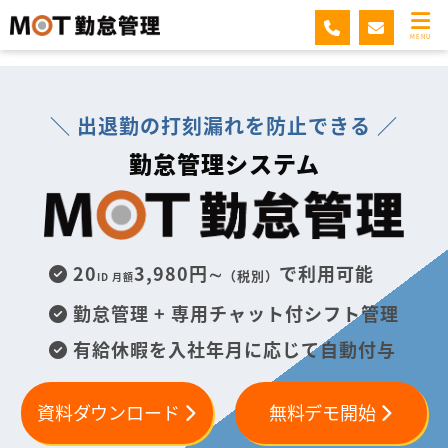
MOT勤怠管理
MENU
＼ 出退勤の打刻漏れを防止できる ／
勤怠管理システム
20
3,980円∼
で利用可能
（税別）
ID 月額
勤怠管理 + 専用チャット付シフト管理
有給休暇を入社年月に応じて自動付与
資料ダウンロード
無料デモ開始