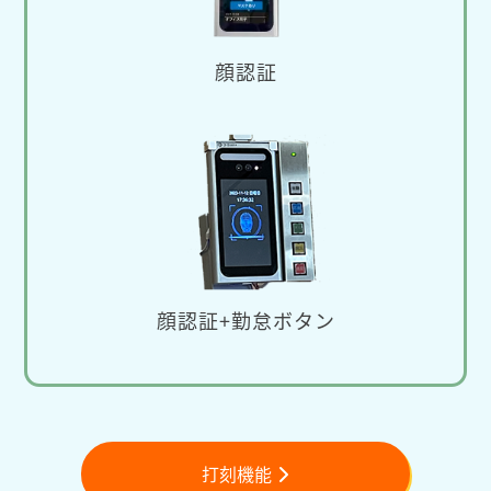
顔認証
顔認証+勤怠ボタン
打刻機能