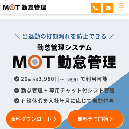
MOT勤怠管理
MENU
＼ 出退勤の打刻漏れを防止できる ／
勤怠管理システム
20
3,980円∼
で利用可能
（税別）
ID 月額
勤怠管理 + 専用チャット付シフト管理
有給休暇を入社年月に応じて自動付与
資料ダウンロード
無料デモ開始