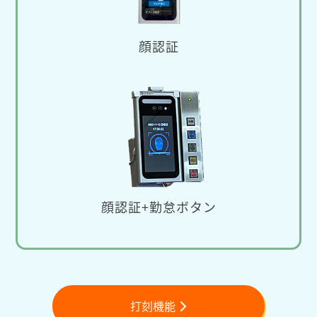
顔認証
顔認証+勤怠ボタン
打刻機能