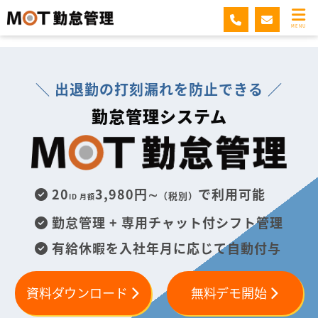
MOT勤怠管理
MENU
＼ 出退勤の打刻漏れを防止できる ／
勤怠管理システム
20
3,980円∼
で利用可能
（税別）
ID 月額
勤怠管理 + 専用チャット付シフト管理
有給休暇を入社年月に応じて自動付与
資料ダウンロード
無料デモ開始