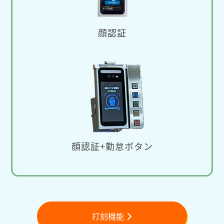
顔認証
顔認証+勤怠ボタン
打刻機能