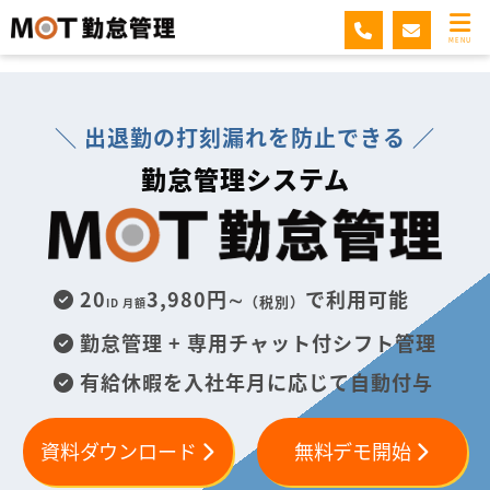
MOT勤怠管理
MENU
＼ 出退勤の打刻漏れを防止できる ／
勤怠管理システム
20
3,980円∼
で利用可能
（税別）
ID 月額
勤怠管理 + 専用チャット付シフト管理
有給休暇を入社年月に応じて自動付与
資料ダウンロード
無料デモ開始