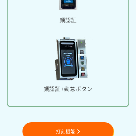
顔認証
顔認証+勤怠ボタン
打刻機能