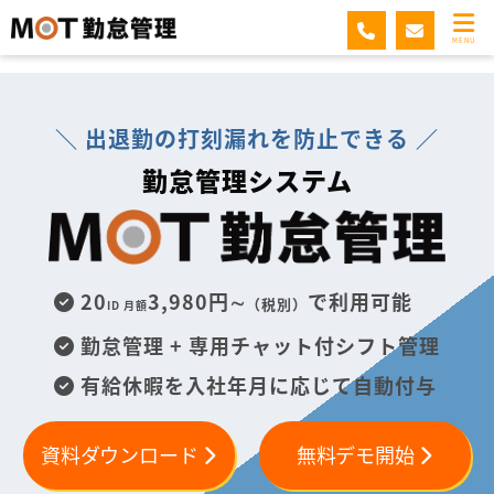
MOT勤怠管理
MENU
＼ 出退勤の打刻漏れを防止できる ／
勤怠管理システム
20
3,980円∼
で利用可能
（税別）
ID 月額
勤怠管理 + 専用チャット付シフト管理
有給休暇を入社年月に応じて自動付与
資料ダウンロード
無料デモ開始