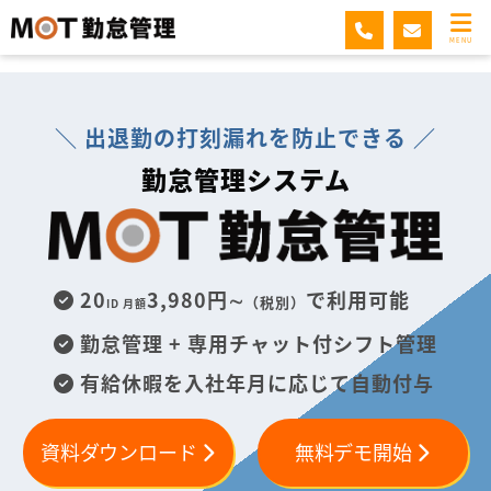
MOT勤怠管理
MENU
＼ 出退勤の打刻漏れを防止できる ／
勤怠管理システム
20
3,980円∼
で利用可能
（税別）
ID 月額
勤怠管理 + 専用チャット付シフト管理
有給休暇を入社年月に応じて自動付与
資料ダウンロード
無料デモ開始