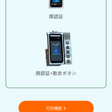
顔認証
顔認証+勤怠ボタン
打刻機能