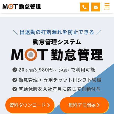
MOT勤怠管理
MENU
＼ 出退勤の打刻漏れを防止できる ／
勤怠管理システム
20
3,980円∼
で利用可能
（税別）
ID 月額
勤怠管理 + 専用チャット付シフト管理
有給休暇を入社年月に応じて自動付与
資料ダウンロード
無料デモ開始