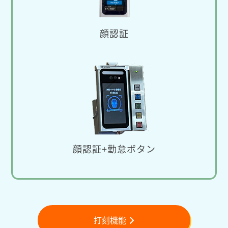
顔認証
顔認証+勤怠ボタン
打刻機能