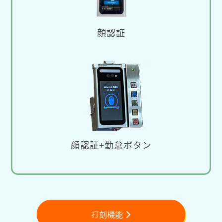
顔認証
顔認証+勤怠ボタン
打刻機能