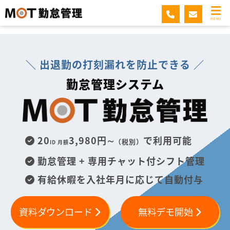
MOT勤怠管理
MENU
＼ 出退勤の打刻漏れを防止できる ／
勤怠管理システム
20
3,980円∼
で利用可能
（税別）
ID 月額
勤怠管理 + 専用チャット付シフト管理
有給休暇を入社年月に応じて自動付与
資料ダウンロード
無料デモ開始