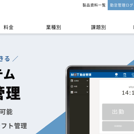
製品資料一覧
勤怠管理ログ
料金
業種別
課題別
きる ／
法
申請・承認
テム
可能
シフト管理