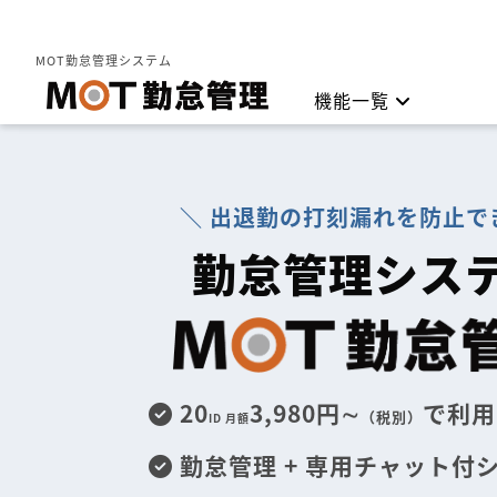
MOT勤怠管理
MOT勤怠管理システム
機能一覧
勤怠管理
＼ 出退勤の打刻漏れを防止で
打刻方
勤怠管理シス
20
3,980円∼
で利用
（税別）
ID 月額
勤怠管理 + 専用チャット付