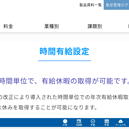
製品資料一覧
勤怠管理ログ
料金
業種別
課題別
時間有給設定
法
申請・承認
1時間単位で、有給休暇の取得が可能です
法の改正により導入された時間単位での年次有給休暇
な休みを取得することが可能になります。