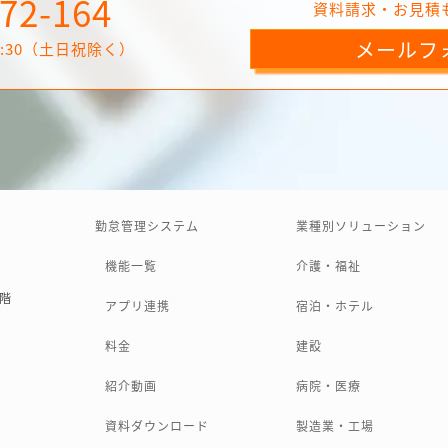
72-164
資料請求・お見積
メールフ
17:30（土日祝除く）
勤怠管理システム
業種別ソリューション
機能一覧
介護・福祉
3階
アプリ連携
宿泊・ホテル
料金
建設
紹介動画
病院・医療
資料ダウンロード
製造業・工場