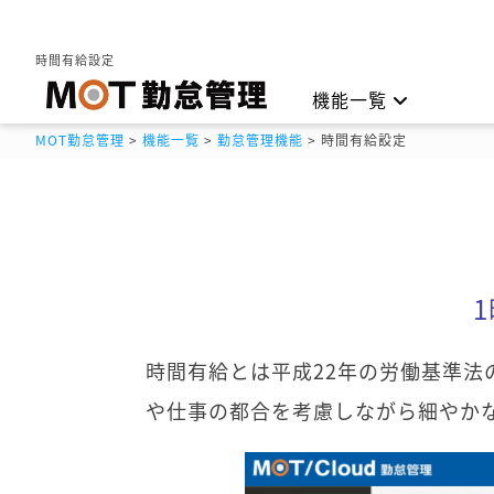
時間有給設定
機能一覧
MOT勤怠管理
>
機能一覧
>
勤怠管理機能
>
時間有給設定
勤怠管理
打刻方
時間有給とは平成22年の労働基準
や仕事の都合を考慮しながら細やか